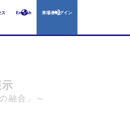
セス
English
来場者ログイン
展示
の融合」～