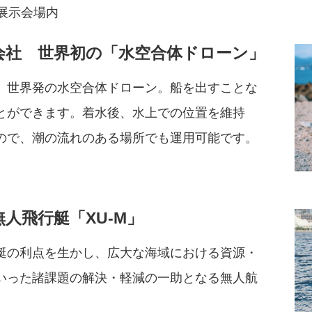
展示会場内
式会社 世界初の「水空合体ドローン」
、世界発の水空合体ドローン。船を出すことな
とができます。着水後、水上での位置を維持
ので、潮の流れのある場所でも運用可能です。
人飛行艇「XU-M」
艇の利点を生かし、広大な海域における資源・
いった諸課題の解決・軽減の一助となる無人航