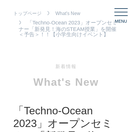
トップページ
What's New
MENU
C
「Techno-Ocean 2023」オープンセミ
ナー「新発見！海のSTEAM授業」を開催
＜予告＞！！【小学生向けイベント】
新着情報
What's New
「Techno-Ocean
2023」オープンセミ