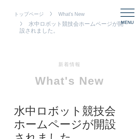
トップページ
What's New
MENU
C
水中ロボット競技会ホームページが開
設されました。
新着情報
What's New
水中ロボット競技会
ホームページが開設
されました。