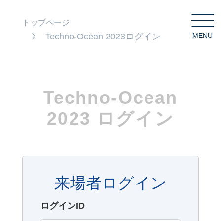
トップページ
Techno-Ocean 2023ログイン
MENU
C
Techno-Ocean
2023 ログイン
来場者ログイン
ログインID