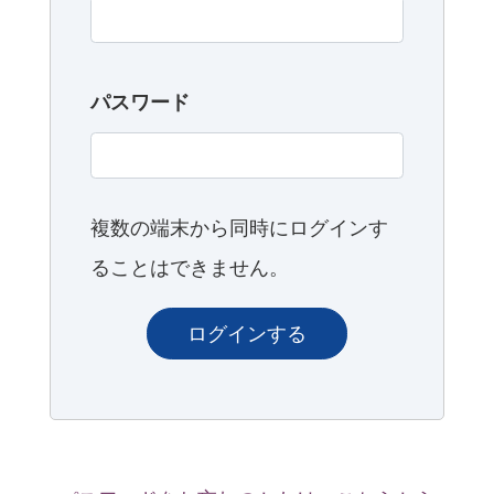
パスワード
複数の端末から同時にログインす
ることはできません。
ログインする